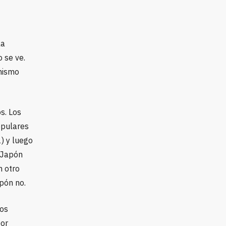
la
 se ve.
 mismo
s. Los
populares
) y luego
 Japón
n otro
pón no.
nos
por