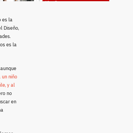
 es la
l Diseño,
ades.
os es la
, aunque
 un niño
e, y al
ero no
uscar en
na