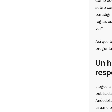
Como doc
sobre có
paradigmá
reglas e
ver?
Así que 
pregunta
Un h
res
Llegué a
publicida
Anécdotas
usuario e