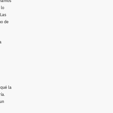
eñamos
 lo
¿Las
no de
a
qué la
ía.
 un