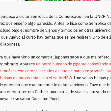
 empecé a dictar Semiótica de la Comunicación en la UNCP. No
vez que enseño algo parecido. Antes lo hice como Semiótica de
ncluso bajo el nombre de Signos y Símbolos en otras universid
 que vuelvo al curso hay temas que se me resisten. Uno de ell
ad japonesa.
ra que haya visto un comercial japonés sabe a qué me refiero
nombrarlo. Aparece
un perro humanoide gigante consolando a
na muñeca con corona, carteles escritos a mano en japonés, bail
 bolsas de papas fritas con el sello NEW
. Uno ve las bolsas p
de entender qué exactamente le están vendiendo. Tuve que b
ara enterarme: era Calbee, una marca de snacks, lanzando u
nueva de su sabor Consomé Punch.