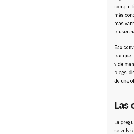
compartir
más conc
más vari
presencia
Eso convi
por qué 
y de mane
blogs, d
de una ob
Las 
La pregu
se volvi