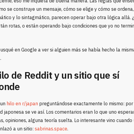
ente, eso me inquieta de buena manera. Las reglas que ens
mo se construye un mensaje, cómo se elige y cómo se ordena,
tico y lo sintagmático, parecen operar bajo otra lógica allá. 
stán rotas, o están operando bajo condiciones que yo no termi
busqué en Google a ver si alguien más se había hecho la mism
.
ilo de Reddit y un sitio que sí
ponde
 un
hilo en r/japan
preguntándose exactamente lo mismo: por 
d japonesa se ve así. Los comentarios eran lo que uno esperar
, opiniones, alguna teoría suelta. Lo interesante vino cuando
nlazó a un sitio:
sabrinas.space
.