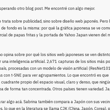
esperando otro blog post. Me encontré con algo mejor.
no trata sobre publicidad, sino sobre diseño web japonés. Pero 
 de fondo es la misma: por qué la gráfica japonesa se ve como
cial de papas fritas y la portada de Yahoo Japan vienen del
o opina sobre por qué los sitios web japoneses se ven distinto
r una inteligencia artificial. 2,671 capturas de los sitios más 
aís, procesadas con un modelo de visión artificial (ResNet101
 con t-SNE para ver agrupamientos. Lo que encontró es que
cuadrante propio del espacio visual, claro y denso, que ningú
pa de forma tan concentrada. Otros países tienen variedad. Ja
arar algo acá. Sabrina también compara a Japón con sus veci
s, lo que en la literatura se llama CJK (China, Japón, Corea), 