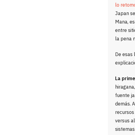
lo retom
Japan se
Mana, es
entre sit
la pena m
De esas l
explicac
La prime
hiragana,
fuente j
demás. A
recursos 
versus al
sistemas 