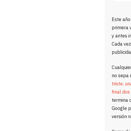
Este año
primera 
y antes i
Cada vez
publicid
Cualquie
no sepa 
triste, u
final dos
termina 
Google p
versión 