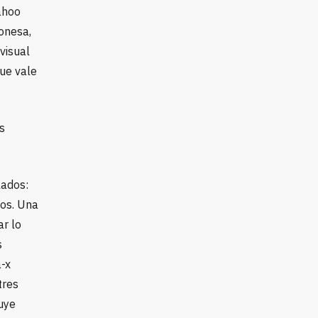
ahoo
onesa,
visual
que vale
s
lados:
fos. Una
ar lo
s
a-x
tres
ruye