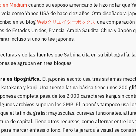
ó en Medium
cuando su esposo americano le hizo notar que Y
 veía como Yahoo USA de hace diez años. Otra diseñadora jap
cribió en su blog
Webクリエイターボックス
una comparación 
ios de Estados Unidos, Francia, Arabia Saudita, China y Japón 
irar incluso si uno no lee japonés.
ecturas y de las fuentes que Sabrina cita en su bibliografía, la
iones se agrupan en tres bloques.
ra es tipográfica.
El japonés escrito usa tres sistemas mezc
 katakana y kanji. Una fuente latina básica tiene unos 200 gli
aponesa completa pasa de los 2,000 caracteres kanji, sin cont
lgunos archivos superan los 2MB. El japonés tampoco usa lo
que el latín da gratis: mayúsculas, cursivas funcionales, altur
tura de capital. Tiene otros recursos, como alternar entre los 
para marcar énfasis o tono. Pero la jerarquía visual se const