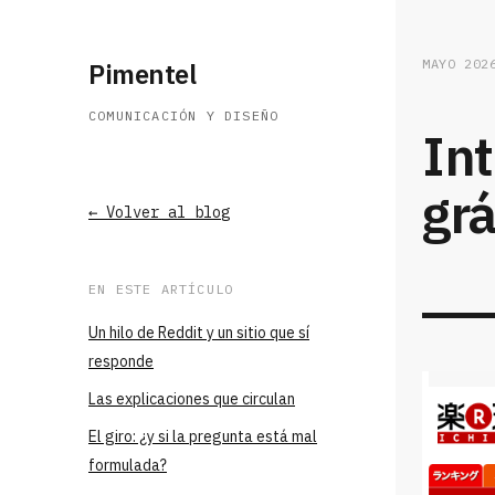
MAYO 202
Pimentel
COMUNICACIÓN Y DISEÑO
In
grá
← Volver al blog
EN ESTE ARTÍCULO
Un hilo de Reddit y un sitio que sí
responde
Las explicaciones que circulan
El giro: ¿y si la pregunta está mal
formulada?