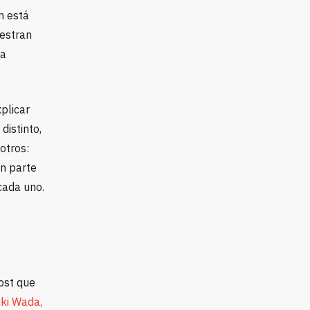
n está
estran
la
xplicar
distinto,
otros:
ón parte
cada uno.
post que
ki Wada,