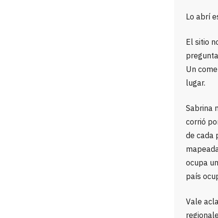
Lo abrí 
El sitio 
pregunta
Un comer
lugar.
Sabrina n
corrió po
de cada p
mapeadas
ocupa un 
país ocu
Vale acl
regionale